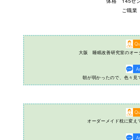
体格 145セ
ご職業
大阪 睡眠改善研究室のオー
朝が弱かったので、色々見て
オーダーメイド枕に変えて