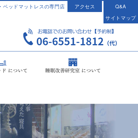
・ベッドマットレスの専門店
アクセス
Q&A
サイトマップ