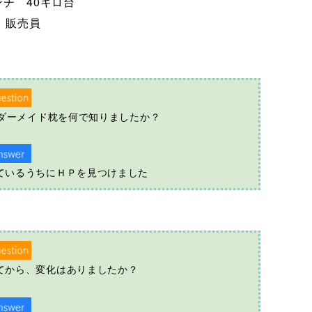
ンチ 40キロ台
 販売員
ダーメイド枕を何で知りましたか？
いるうちにＨＰを見つけました
から、変化はありましたか？