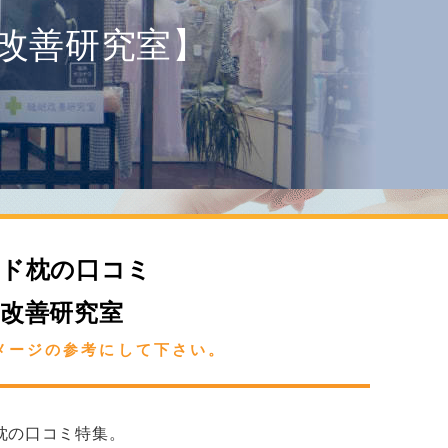
改善研究室】
ド枕の口コミ
改善研究室
メージの参考にして下さい。
枕の口コミ特集。