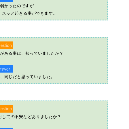
弱かったのですが
スッと起きる事ができます。
がある事は、知っていましたか？
、同じだと思っていました。
しての不安などありましたか？