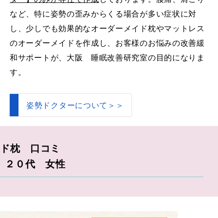
など、特に姿勢の歪みからくる場合が多い症状に対
し、少しでも効果的なオーダーメイド枕やマットレス
のオーダーメイドを作成し、お客様のお悩みの改善緩
和サポートが、大阪 睡眠改善研究室の目的になりま
す。
姿勢ドクターについて＞＞
ド枕 口コミ
 ２０代 女性