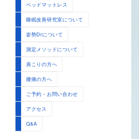
ベッドマットレス
睡眠改善研究室について
姿勢Drについて
測定メソッドについて
肩こりの方へ
腰痛の方へ
ご予約・お問い合わせ
アクセス
Q&A