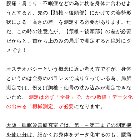
腰痛・肩こり・不眠症などの為に枕を身体に合わせよ
うとすると、先の【頚椎～後頭部】にかけての姿勢形
状による「高さの差」を測定する必要があります。た
だ、この時の注意点が、【頚椎～後頭部】の差が必要
だからと、首から上のみの局所で測定すると絶対にダ
メです！
オステオパシーという概念に近い考え方ですが、身体
というのは全身のバランスで成り立っている為、局所
測定では、例えば胸椎・仙骨の沈み込みが測定できな
いため、
測定は必ず「全身」で、かつ数値・データ化
の出来る「機械測定」が必要
になります。
大阪 睡眠改善研究室では、第一～第三までの測定機
を使い分け
、細かくお身体をデータ化するのも、腰痛